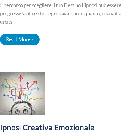
Il percorso per scegliere il tuo Destino L’ipnosi può essere
progressiva oltre che regressiva. Ciò in quanto, una volta
uscita
Ipnosi
Read More »
progressiva
Ipnosi Creativa Emozionale