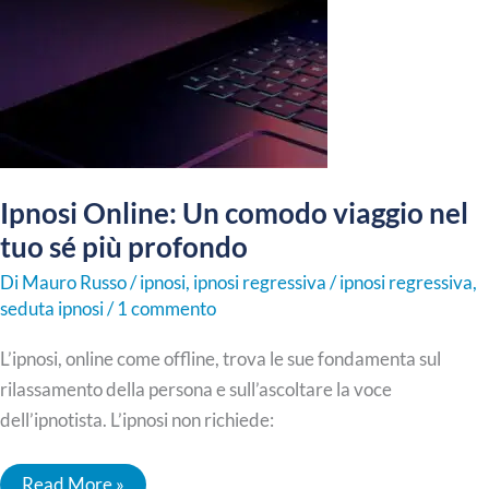
Ipnosi Online: Un comodo viaggio nel
tuo sé più profondo
Di
Mauro Russo
/
ipnosi
,
ipnosi regressiva
/
ipnosi regressiva
,
seduta ipnosi
/
1 commento
L’ipnosi, online come offline, trova le sue fondamenta sul
rilassamento della persona e sull’ascoltare la voce
dell’ipnotista. L’ipnosi non richiede:
Ipnosi
Read More »