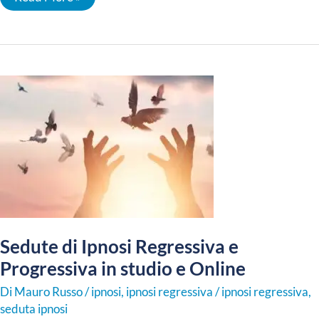
Online:
Un
comodo
viaggio
nel
tuo
sé
più
profondo
Sedute di Ipnosi Regressiva e
Progressiva in studio e Online
Di
Mauro Russo
/
ipnosi
,
ipnosi regressiva
/
ipnosi regressiva
,
seduta ipnosi