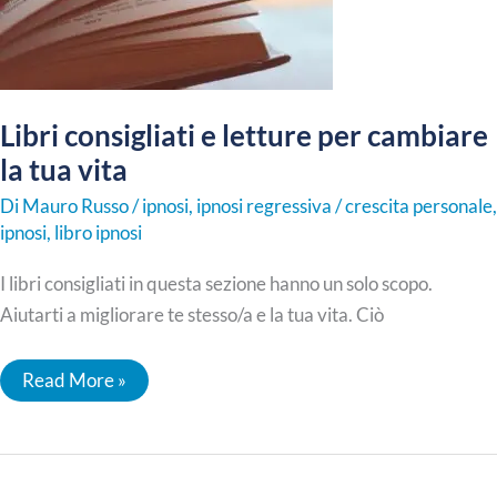
Libri consigliati e letture per cambiare
la tua vita
Di
Mauro Russo
/
ipnosi
,
ipnosi regressiva
/
crescita personale
,
ipnosi
,
libro ipnosi
I libri consigliati in questa sezione hanno un solo scopo.
Aiutarti a migliorare te stesso/a e la tua vita. Ciò
Libri
Read More »
consigliati
e
letture