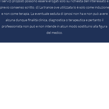
I servizi proposti possono essere erogati solo su richiesta dell’interessato e
previo consenso scritto. d) La trance ove utilizzata lo è solo come induzione
e non come terapia. La eventuale seduta di ipnosi non ha e non può avere
alcuna dunque finalità clinica, diagnostica o terapeutica e pertanto il
professionista non può e non intende in alcun modo sostituirsi alla figura
del medico.