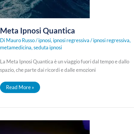
Meta Ipnosi Quantica
Di
Mauro Russo
/
ipnosi
,
ipnosi regressiva
/
ipnosi regressiva
,
metamedicina
,
seduta ipnosi
La Meta Ipnosi Quantica è un viaggio fuori dal tempo e dallo
spazio, che parte dai ricordi e dalle emozioni
Meta
Read More »
Ipnosi
Quantica