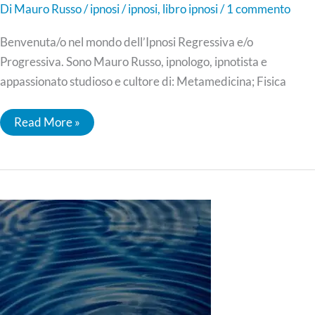
Di
Mauro Russo
/
ipnosi
/
ipnosi
,
libro ipnosi
/
1 commento
Benvenuta/o nel mondo dell’Ipnosi Regressiva e/o
Progressiva. Sono Mauro Russo, ipnologo, ipnotista e
appassionato studioso e cultore di: Metamedicina; Fisica
Ipnosi:
Read More »
cosa
è,
cosa
accade,
come
funziona