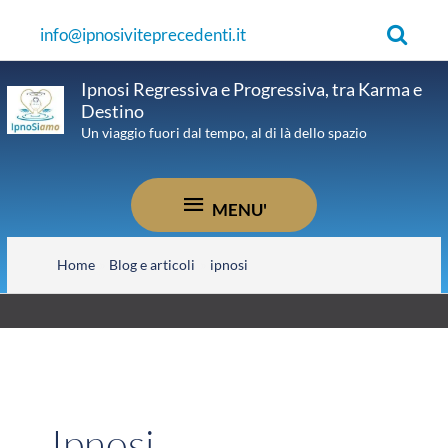
Vai
Cerca
info@ipnosiviteprecedenti.it
al
contenuto
Ipnosi Regressiva e Progressiva, tra Karma e
Destino
Un viaggio fuori dal tempo, al di là dello spazio
MENU'
MENU'
Home
Blog e articoli
ipnosi
Ipnosi