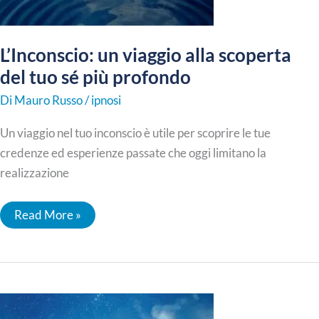
L’Inconscio: un viaggio alla scoperta
del tuo sé più profondo
Di
Mauro Russo
/
ipnosi
Un viaggio nel tuo inconscio è utile per scoprire le tue
credenze ed esperienze passate che oggi limitano la
realizzazione
L’Inconscio:
Read More »
un
viaggio
alla
scoperta
del