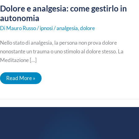
Dolore e analgesia: come gestirlo in
autonomia
Di
Mauro Russo
/
ipnosi
/
analgesia
,
dolore
Nello stato di analgesia, la persona non prova dolore
nonostante un trauma o uno stimolo al dolore stesso. La
Meditazione […]
Dolore
Read More »
e
analgesia:
come
gestirlo
in
autonomia