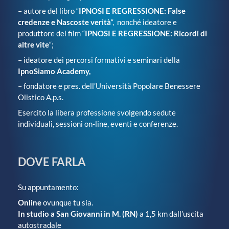
– autore del libro “
IPNOSI E REGRESSIONE: False
credenze e Nascoste verità
“, nonché ideatore e
produttore del film “
IPNOSI E REGRESSIONE: Ricordi di
altre vite
“;
– ideatore dei percorsi formativi e seminari della
IpnoSiamo Academy,
– fondatore e pres. dell’Università Popolare Benessere
Olistico A.p.s.
Esercito la libera professione svolgendo sedute
individuali, sessioni on-line, eventi e conferenze.
DOVE FARLA
Su appuntamento:
Online
ovunque tu sia.
In studio a San Giovanni in M. (RN)
a 1,5 km dall’uscita
autostradale