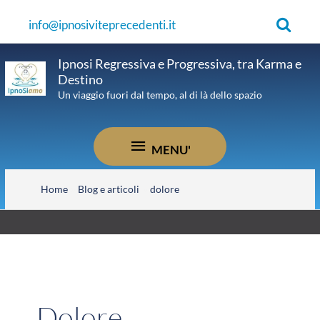
Vai
Cerca
info@ipnosiviteprecedenti.it
al
contenuto
Ipnosi Regressiva e Progressiva, tra Karma e
Destino
Un viaggio fuori dal tempo, al di là dello spazio
MENU'
MENU'
Home
Blog e articoli
dolore
Dolore