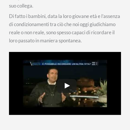
suo collega.
Di fatto i bambini, data la loro giovane età e l’assenza
di condizionamenti tra ciò che noi oggi giudichiamo
reale o non reale, sono spesso capaci di ricordare il
loro passato in maniera spontanea.