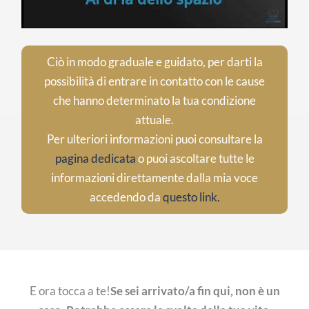
Ciò in modo graduale e guidato, per darti la
possibilità di entrare in contatto con le cause
che hanno determinato la tua condizione
attuale.
Per ulteriori informazioni puoi consultare la
pagina dedicata
o puoi ascoltare tutte le
informazioni direttamente dalla mia voce
accedendo da
questo link.
E ora tocca a te!
Se sei arrivato/a fin qui, non è un