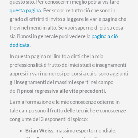
questo sito. Per conoscermi meglio potrai visitare
questa pagina.
Per scoprire tutto ciò che sono in
grado di offrirti ti invito a leggere le varie pagine che
trovi nel menù in alto. Se vuoi saperne di più su cosa
sia l’ipnosi in generale puoi vedere la
pagina a ciò
dedicata
.
In questa pagina mi limito a dirti che la mia
professionalità è frutto dei miei studi e insegnamenti
appresi in vari numerosi percorsi a cui si sono aggiunti
gli insegnamenti dei massimi esperti nel campo
dell’
ipnosi regressiva alle vite precedenti.
La mia formazione e le mie conoscenze odierne in
tale campo sono il frutto delle tecniche e conoscenze
congiunte dei 3 esponenti di spicco:
Brian Weiss
, massimo esperto mondiale.