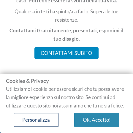
caso. Potrebbe essere la svolta della tua vita.
Qualcosa in te ti ha spinto/a a farlo. Supera le tue
resistenze.
Contattami Gratuitamente, presentati, esponimi il
tuo disagio.
CONTATTAMI SUBITO
Cookies & Privacy
Utilizziamo i cookie per essere sicuri che tu possa avere
Se ancora avessi dei dubbi, ascolta
questa audio
la migliore esperienza sul nostro sito. Se continui ad
testimonianza
. Non essere timido/a, lascia andare i
utilizzare questo sito noi assumiamo che tu ne sia felice.
tuoi dubbi e le tue resistenze.
Personalizza
Ok, Accetto!
Il presentare se stessi, l’empatia, la fiducia, sono i
primi passi per iniziare un dialogo. Sarò lieto di darti