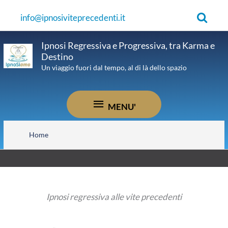
Vai
Cerca
info@ipnosiviteprecedenti.it
al
contenuto
Ipnosi Regressiva e Progressiva, tra Karma e
Destino
Un viaggio fuori dal tempo, al di là dello spazio
MENU'
MENU'
Home
Ipnosi regressiva alle vite precedenti