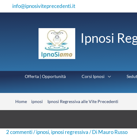
Vai
info@ipnosiviteprecedenti.it
al
contenuto
Ipnosi Reg
Offerta | Opportunità
Corsi Ipnosi
Sedu
Home
ipnosi
Ipnosi Regressiva alle Vite Precedenti
2 commenti
/
ipnosi
,
ipnosi regressiva
/ Di
Mauro Russo