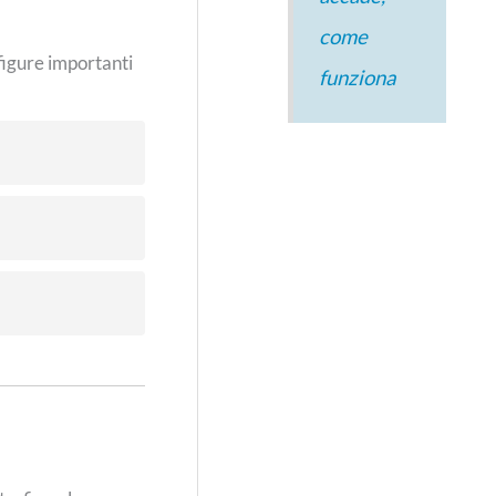
come
 figure importanti
funziona