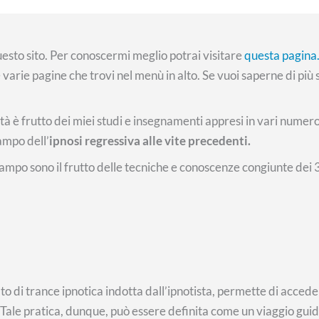
questo sito. Per conoscermi meglio potrai visitare
questa pagina
le varie pagine che trovi nel menù in alto. Se vuoi saperne di più s
ità è frutto dei miei studi e insegnamenti appresi in vari numeros
ampo dell’
ipnosi regressiva alle vite precedenti.
ampo sono il frutto delle tecniche e conoscenze congiunte dei 
ato di trance ipnotica indotta dall’ipnotista, permette di accede
 Tale pratica, dunque, può essere definita come un viaggio guid