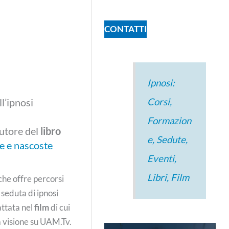
CONTATTI
Ipnosi:
l’ipnosi
Corsi,
Formazion
utore del
libro
e, Sedute,
 e nascoste
Eventi,
Libri, Film
che offre percorsi
 seduta di ipnosi
attata nel
film
di cui
la visione su UAM.Tv.