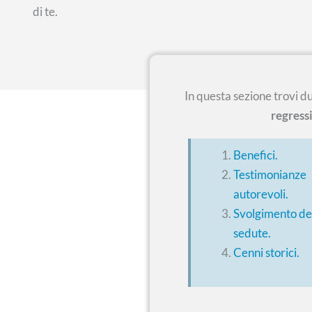
di te.
In questa sezione trovi d
regressi
Benefici.
Testimonianze
autorevoli.
Svolgimento de
sedute.
Cenni storici.