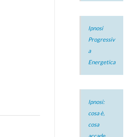
Ipnosi
Progressiv
a
Energetica
Ipnosi:
cosa è,
cosa
accade,