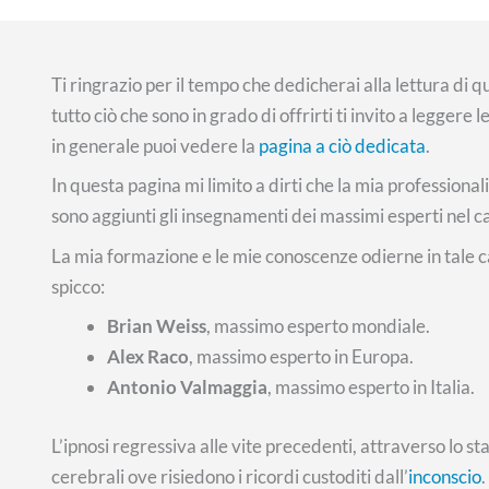
Ti ringrazio per il tempo che dedicherai alla lettura di 
tutto ciò che sono in grado di offrirti ti invito a leggere 
in generale puoi vedere la
pagina a ciò dedicata
.
In questa pagina mi limito a dirti che la mia professional
sono aggiunti gli insegnamenti dei massimi esperti nel c
La mia formazione e le mie conoscenze odierne in tale c
spicco:
Brian Weiss
, massimo esperto mondiale.
Alex Raco
, massimo esperto in Europa.
Antonio Valmaggia
, massimo esperto in Italia.
L’ipnosi regressiva alle vite precedenti, attraverso lo st
cerebrali ove risiedono i ricordi custoditi dall’
inconscio
.