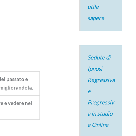
utile
sapere
Sedute di
Ipnosi
del passato e
Regressiva
 migliorandola.
e
Progressiv
e e vedere nel
a in studio
e Online