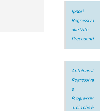
Ipnosi
Regressiva
alle Vite
Precedenti
Autoipnosi
Regressiva
e
Progressiv
a: ciò che è