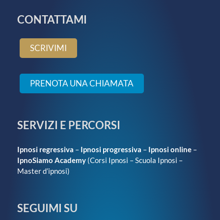
vita
CONTATTAMI
SCRIVIMI
PRENOTA UNA CHIAMATA
SERVIZI E PERCORSI
Ipnosi regressiva
–
Ipnosi progressiva
–
Ipnosi online
–
IpnoSiamo Academy
(
Corsi Ipnosi
–
Scuola Ipnosi
–
Master d’ipnosi
)
SEGUIMI SU