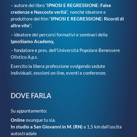
– autore del libro “
IPNOSI E REGRESSIONE: False
credenze e Nascoste verità
“, nonché ideatore e
produttore del film “
IPNOSI E REGRESSIONE: Ricordi di
altre vite
“;
– ideatore dei percorsi formativi e seminari della
IpnoSiamo Academy,
– fondatore e pres. dell’Università Popolare Benessere
Olistico A.p.s.
Esercito la libera professione svolgendo sedute
individuali, sessioni on-line, eventi e conferenze.
DOVE FARLA
Su appuntamento:
Online
ovunque tu sia.
In studio a San Giovanni in M. (RN)
a 1,5 km dall’uscita
autostradale