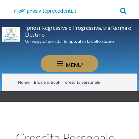
Vai
Cerca
info@ipnosiviteprecedenti.it
al
contenuto
Ipnosi Regressiva e Progressiva, tra Karma e
Destino
Un viaggio fuori dal tempo, al di là dello spazio
MENU'
MENU'
Home
Blog e articoli
crescita personale
Crescita Personale