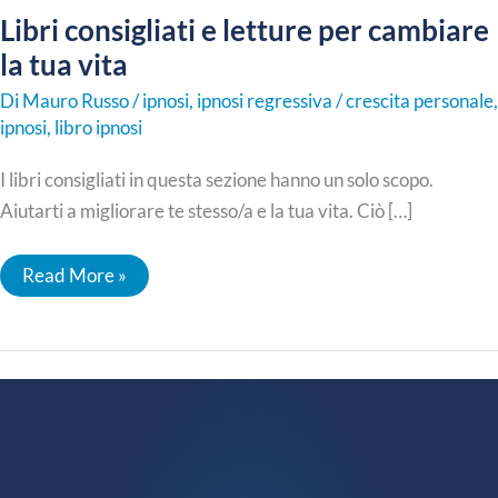
Libri consigliati e letture per cambiare
la tua vita
Di
Mauro Russo
/
ipnosi
,
ipnosi regressiva
/
crescita personale
,
ipnosi
,
libro ipnosi
I libri consigliati in questa sezione hanno un solo scopo.
Aiutarti a migliorare te stesso/a e la tua vita. Ciò […]
Libri
Read More »
consigliati
e
letture
per
cambiare
la
tua