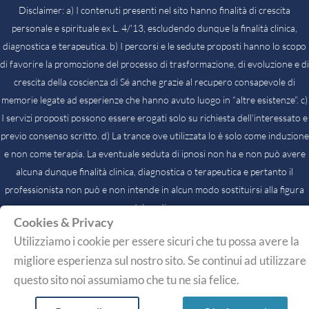
Disclaimer: a) I contenuti presenti nel sito hanno finalità di crescita
personale e spirituale ex L. 4/'13, escludendo dunque la finalità clinica,
diagnostica e terapeutica. b) I percorsi e le sedute proposti hanno lo scopo
di favorire la promozione del processo di trasformazione, di evoluzione e di
crescita della coscienza di Sé anche grazie al recupero consapevole di
memorie legate ad esperienze che hanno avuto luogo in “altre esistenze”. c)
I servizi proposti possono essere erogati solo su richiesta dell’interessato e
previo consenso scritto. d) La trance ove utilizzata lo è solo come induzione
e non come terapia. La eventuale seduta di ipnosi non ha e non può avere
alcuna dunque finalità clinica, diagnostica o terapeutica e pertanto il
professionista non può e non intende in alcun modo sostituirsi alla figura
del medico.
Cookies & Privacy
Utilizziamo i cookie per essere sicuri che tu possa avere la
migliore esperienza sul nostro sito. Se continui ad utilizzare
questo sito noi assumiamo che tu ne sia felice.