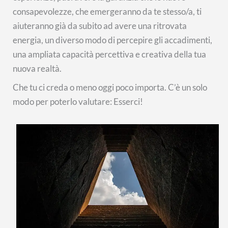
consapevolezze, che emergeranno da te stesso/a, ti
aiuteranno già da subito ad avere una ritrovata
energia, un diverso modo di percepire gli accadimenti,
una ampliata capacità percettiva e creativa della tua
nuova realtà.
Che tu ci creda o meno oggi poco importa. C’è un solo
modo per poterlo valutare: Esserci!