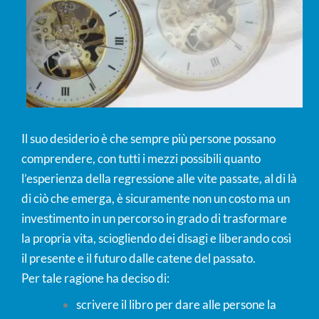
Il suo desiderio è che sempre più persone possano
comprendere, con tutti i mezzi possibili quanto
l’esperienza della regressione alle vite passate, al di là
di ciò che emerga, è sicuramente non un costo ma un
investimento in un percorso in grado di trasformare
la propria vita, sciogliendo dei disagi e liberando così
il presente e il futuro dalle catene del passato.
Per tale ragione ha deciso di:
scrivere il libro per dare alle persone la