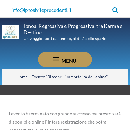
Vai
Cerca
info@ipnosiviteprecedenti.it
al
contenuto
Ipnosi Regressiva e Progressiva, tra Karma e
Destino
Un viaggio fuori dal tempo, al di là dello spazio
MENU'
MENU'
Home
Evento: “Riscopri l’immortalità dell’anima”
L’evento è terminato con grande successo ma presto sarà
disponibile online l’ intera registrazione che potrai
vedere tutte le volte che vorrai.