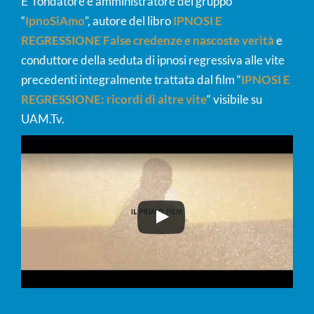
E’ fondatore e amministratore del gruppo
“
IpnoSiAmo
”, autore del libro
IPNOSI E
REGRESSIONE False credenze e nascoste verità
e
conduttore della seduta di ipnosi regressiva alle vite
precedenti integralmente trattata dal film “
IPNOSI E
REGRESSIONE: ricordi di altre vite
“
visibile su
UAM.Tv.