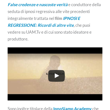
False credenze e nascoste verità
e conduttore della
seduta di ipnosi regressiva alle vite precedenti
integralmente trattata nel
film
IPNOSI E
REGRESSIONE: Ricordi di altre vite
,
che puoi
vedere su UAM.Tv e di cui sono stato ideatore e
produttore.
Sono inoltre titolare della
IpnoSiamo Academy
che