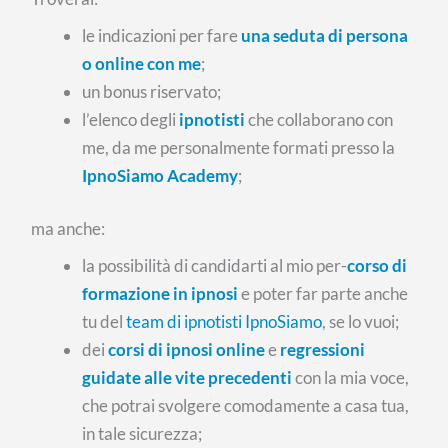
le indicazioni per fare
una seduta di persona
o online con me
;
un bonus riservato;
l’elenco degli
ipnotisti
che collaborano con
me, da me personalmente formati presso la
IpnoSiamo Academy
;
ma anche:
la possibilità di candidarti al mio per-
corso di
formazione in ipnosi
e poter far parte anche
tu del
team di ipnotisti IpnoSiamo
, se lo vuoi;
dei
corsi di ipnosi online
e
regressioni
guidate alle vite precedenti
con la mia voce,
che potrai svolgere comodamente a casa tua,
in tale sicurezza;