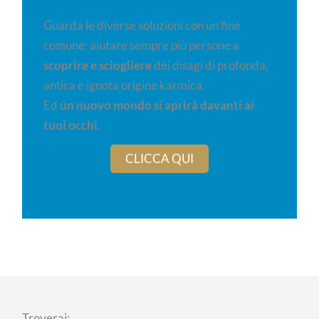
Guarda le diverse soluzioni con un fine
comune: aiutare sempre più persone a
scoprire e sciogliere
dei disagi di profonda,
antica e ignota origine karmica.
Ed
un nuovo mondo si aprirà davanti ai
tuoi occhi
.
CLICCA QUI
Troverai: