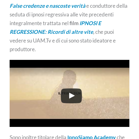
False credenze e nascoste verità
e conduttore della
seduta di ipnosi regressiva alle vite precedenti
integralmente trattata nel
film
IPNOSI E
REGRESSIONE: Ricordi di altre vite
,
che puoi
vedere su UAM.Tv e di cui sono stato ideatore e
produttore.
Sono inoltre titolare della
IpnoSiamo Academy
che