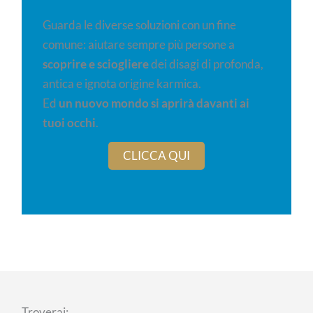
Guarda le diverse soluzioni con un fine
comune: aiutare sempre più persone a
scoprire e sciogliere
dei disagi di profonda,
antica e ignota origine karmica.
Ed
un nuovo mondo si aprirà davanti ai
tuoi occhi
.
CLICCA QUI
Troverai: