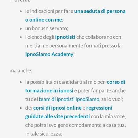
le indicazioni per fare
una seduta di persona
o online con me
;
un bonus riservato;
l’elenco degli
ipnotisti
che collaborano con
me, da me personalmente formati presso la
IpnoSiamo Academy
;
ma anche:
la possibilità di candidarti al mio per-
corso di
formazione in ipnosi
e poter far parte anche
tu del
team di ipnotisti IpnoSiamo
, se lo vuoi;
dei
corsi di ipnosi online
e
regressioni
guidate alle vite precedenti
con la mia voce,
che potrai svolgere comodamente a casa tua,
in tale sicurezza;