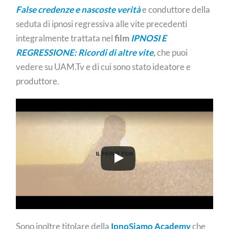
False credenze e nascoste verità
e conduttore della
seduta di ipnosi regressiva alle vite precedenti
integralmente trattata nel
film
IPNOSI E
REGRESSIONE: Ricordi di altre vite
,
che puoi
vedere su UAM.Tv e di cui sono stato ideatore e
produttore.
Sono inoltre titolare della
IpnoSiamo Academy
che