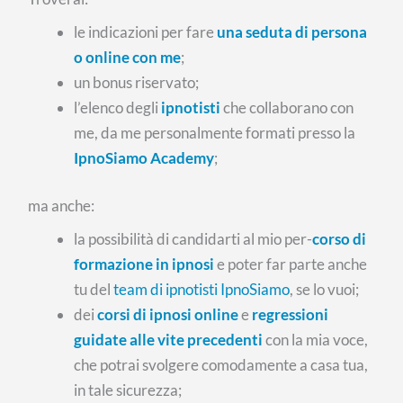
le indicazioni per fare
una seduta di persona
o online con me
;
un bonus riservato;
l’elenco degli
ipnotisti
che collaborano con
me, da me personalmente formati presso la
IpnoSiamo Academy
;
ma anche:
la possibilità di candidarti al mio per-
corso di
formazione in ipnosi
e poter far parte anche
tu del
team di ipnotisti IpnoSiamo
, se lo vuoi;
dei
corsi di ipnosi online
e
regressioni
guidate alle vite precedenti
con la mia voce,
che potrai svolgere comodamente a casa tua,
in tale sicurezza;