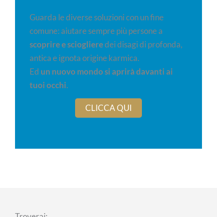
Guarda le diverse soluzioni con un fine
comune: aiutare sempre più persone a
scoprire e sciogliere
dei disagi di profonda,
antica e ignota origine karmica.
Ed
un nuovo mondo si aprirà davanti ai
tuoi occhi
.
CLICCA QUI
Troverai: