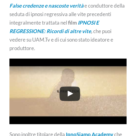
False credenze e nascoste verità
e conduttore della
seduta di ipnosi regressiva alle vite precedenti
integralmente trattata nel
film
IPNOSI E
REGRESSIONE: Ricordi di altre vite
,
che puoi
vedere su UAM.Tv e di cui sono stato ideatore e
produttore.
Sono inoltre titolare della
IpnoSiamo Academy
che