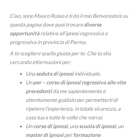
Ciao, sono Mauro Russo e ti do il mio Benvenuto/a su
questa pagina dove puoi trovare
diverse
opportunità
relative all’ipnosi regressiva o
progressiva in provincia di Parma.
A te scegliere quella giusta per te. Che tu stia
cercando informazioni per:
Una
seduta di ipnosi
individuale.
Un
per –
corso di ipnosi regressiva alle vite
precedenti
da me sapientemente e
attentamente guidato per permetterti di
ripetere l’esperienza, in totale sicurezza, a
casa tua e tutte le volte che vorrai.
Un
corso di ipnosi,
una
scuola di ipnosi,
un
master di ipnosi
per
formazione