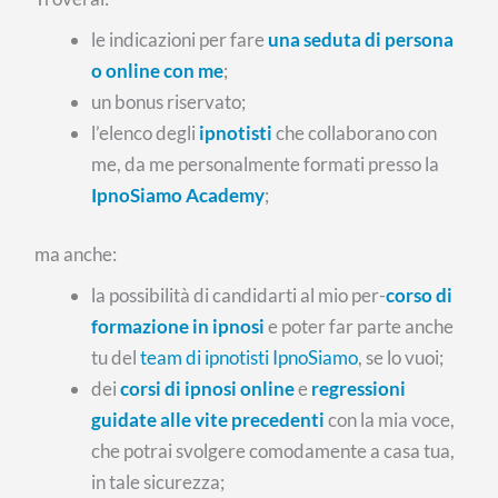
le indicazioni per fare
una seduta di persona
o online con me
;
un bonus riservato;
l’elenco degli
ipnotisti
che collaborano con
me, da me personalmente formati presso la
IpnoSiamo Academy
;
ma anche:
la possibilità di candidarti al mio per-
corso di
formazione in ipnosi
e poter far parte anche
tu del
team di ipnotisti IpnoSiamo
, se lo vuoi;
dei
corsi di ipnosi online
e
regressioni
guidate alle vite precedenti
con la mia voce,
che potrai svolgere comodamente a casa tua,
in tale sicurezza;