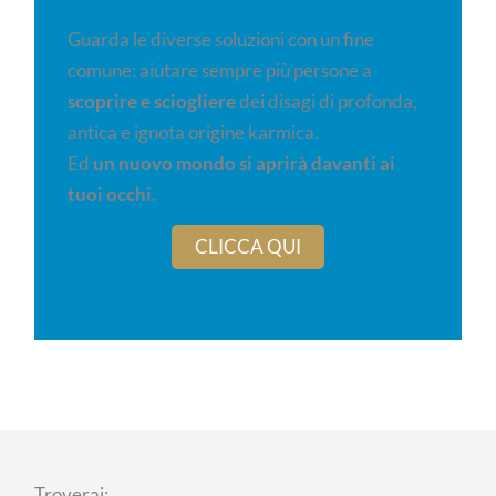
Guarda le diverse soluzioni con un fine
comune: aiutare sempre più persone a
scoprire e sciogliere
dei disagi di profonda,
antica e ignota origine karmica.
Ed
un nuovo mondo si aprirà davanti ai
tuoi occhi
.
CLICCA QUI
Troverai: