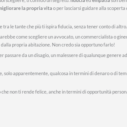
uoi scegliere, ti confido un segreto:
fiducia
ed
empatia
son ben
 migliorare la propria vita
o per lasciarsi guidare alla scoperta 
 tra le tante che più ti ispira fiducia, senza tener conto di altro
e sarebbe come scegliere un avvocato, un commercialista o gine
ore dalla propria abitazione. Non credo sia opportuno farlo!
, per passare da un disagio, un malessere di qualunque genere ad
iare, solo apparentemente, qualcosa in termini di denaro o di te
ò che non ti rende felice, anche in termini di opportunità persona