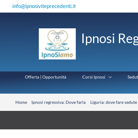
Vai
info@ipnosiviteprecedenti.it
al
contenuto
Ipnosi Reg
Offerta | Opportunità
Corsi Ipnosi
Sedu
Home
Ipnosi regressiva: Dove farla
Liguria: dove fare sedute