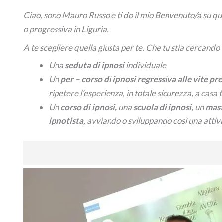
Ciao, sono Mauro Russo e ti do il mio Benvenuto/a su q
o progressiva in Liguria.
A te scegliere quella giusta per te. Che tu stia cercando
Una
seduta di ipnosi
individuale.
Un
per –
corso di ipnosi regressiva alle vite p
ripetere l’esperienza, in totale sicurezza, a casa t
Un
corso di ipnosi,
una
scuola di ipnosi,
un
mast
ipnotista
, avviando o sviluppando così una attivi