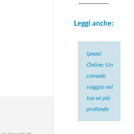
Leggi anche:
Ipnosi
Online: Un
comodo
viaggio nel
tuo sé più
profondo