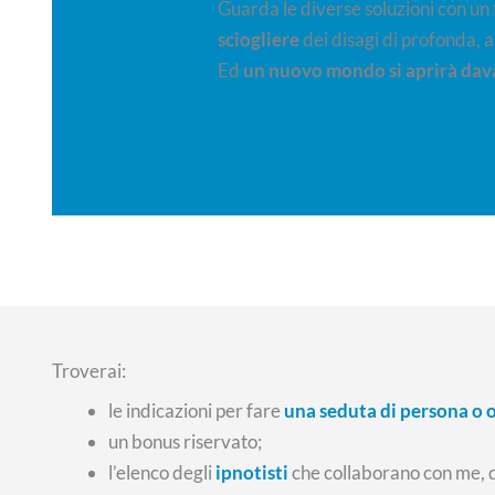
Guarda le diverse soluzioni con un
sciogliere
dei disagi di profonda, a
Ed
un nuovo mondo si aprirà dava
Troverai:
le indicazioni per fare
una seduta di persona o 
un bonus riservato;
l’elenco degli
ipnotisti
che collaborano con me, 