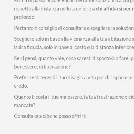
Prima di passare ad elencarti le tante soluzioni tra cui p
rispetto alla distanza nello scegliere
a chi affidarsi per
profondo.
Pertanto ti consiglio di consultare e scegliere la soluzione
Scegliere solo in base alla vicinanza alla tua abitazion
ispira fiducia, solo in base al costo o la distanza inferi
Se ci pensi, quanto vale, cosa saresti disposto/a a fare
benessere, di liberazione?
Preferiresti tenerti il tuo disagio a vita pur di risparm
credo.
Quanto ti costa il tuo malessere, la tua frustrazione o ci
mancate?
Consulta ora ciò che posso offrirti.