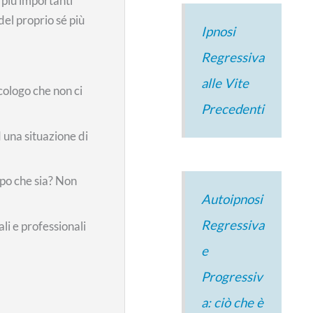
 più importanti
del proprio sé più
Ipnosi
Regressiva
.
alle Vite
cologo che non ci
Precedenti
 una situazione di
mpo che sia? Non
Autoipnosi
Regressiva
li e professionali
e
Progressiv
a: ciò che è