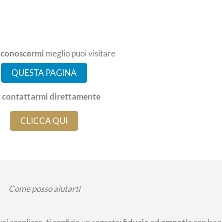
i
conoscermi
meglio puoi visitare
QUESTA PAGINA
r
contattarmi direttamente
CLICCA QUI
Come posso aiutarti