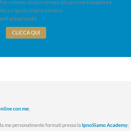
 fine comune: aiutare sempre più persone a
scoprire e
ntica e ignota origine karmica.
nti ai tuoi occhi
.
CLICCA QUI
online con me
;
da me personalmente formati presso la
IpnoSiamo Academy
;