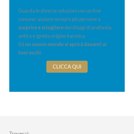
Guarda le diverse soluzioni con un fine
comune: aiutare sempre più persone a
scoprire e sciogliere
dei disagi di profonda,
antica e ignota origine karmica.
Ed
un nuovo mondo si aprirà davanti ai
tuoi occhi
.
CLICCA QUI
Troverai: