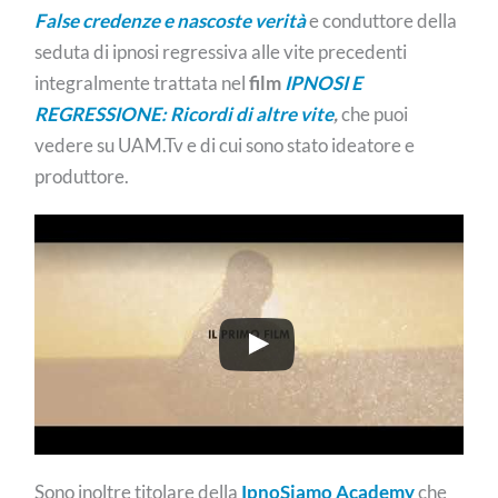
False credenze e nascoste verità
e conduttore della
seduta di ipnosi regressiva alle vite precedenti
integralmente trattata nel
film
IPNOSI E
REGRESSIONE: Ricordi di altre vite
,
che puoi
vedere su UAM.Tv e di cui sono stato ideatore e
produttore.
Sono inoltre titolare della
IpnoSiamo Academy
che