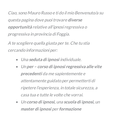
Ciao, sono Mauro Russo e ti do il mio Benvenuto/a su
questa pagina dove puoi trovare
diverse
opportunità
relative all’ipnosi regressiva o
progressiva in provincia di Foggia.
A te scegliere quella giusta per te. Che tu stia
cercando informazioni per:
Una
seduta di ipnosi
individuale.
Un
per –
corso di ipnosi regressiva alle vite
precedenti
da me sapientemente e
attentamente guidato per permetterti di
ripetere l’esperienza, in totale sicurezza, a
casa tua e tutte le volte che vorrai.
Un
corso di ipnosi,
una
scuola di ipnosi,
un
master di ipnosi
per
formazione