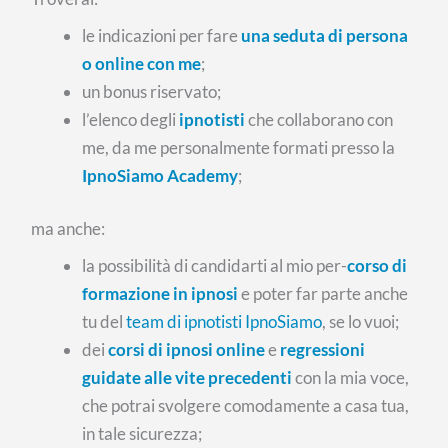
le indicazioni per fare
una seduta di persona
o online con me
;
un bonus riservato;
l’elenco degli
ipnotisti
che collaborano con
me, da me personalmente formati presso la
IpnoSiamo Academy
;
ma anche:
la possibilità di candidarti al mio per-
corso di
formazione in ipnosi
e poter far parte anche
tu del
team di ipnotisti IpnoSiamo
, se lo vuoi;
dei
corsi di ipnosi online
e
regressioni
guidate alle vite precedenti
con la mia voce,
che potrai svolgere comodamente a casa tua,
in tale sicurezza;