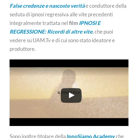
False credenze e nascoste verità
e conduttore della
seduta di ipnosi regressiva alle vite precedenti
integralmente trattata nel
film
IPNOSI E
REGRESSIONE: Ricordi di altre vite
,
che puoi
vedere su UAM.Tv e di cui sono stato ideatore e
produttore.
Sono inoltre titolare della
IpnoSiamo Academy
che