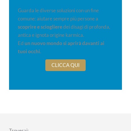
Guarda le diverse soluzioni con un fine
comune: aiutare sempre più persone a
scoprire e sciogliere
dei disagi di profonda,
antica e ignota origine karmica.
Ed
un nuovo mondo si aprirà davanti ai
tuoi occhi
.
CLICCA QUI
Troverai: