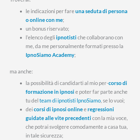
le indicazioni per fare
una seduta di persona
o online con me
;
un bonus riservato;
l’elenco degli
ipnotisti
che collaborano con
me, da me personalmente formati presso la
IpnoSiamo Academy
;
ma anche:
la possibilità di candidarti al mio per-
corso di
formazione in ipnosi
e poter far parte anche
tu del
team di ipnotisti IpnoSiamo
, se lo vuoi;
dei
corsi di ipnosi online
e
regressioni
guidate alle vite precedenti
con la mia voce,
che potrai svolgere comodamente a casa tua,
in tale sicurezza;