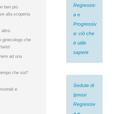
Regressiv
n ben più
are alla scoperta
a e
Progressiv
 altro.
a: ciò che
o ginecologo che
è utile
farlo!
sapere
enere ad una
i tempo che sia?
Sedute di
ersonali e
Ipnosi
Regressiv
a e