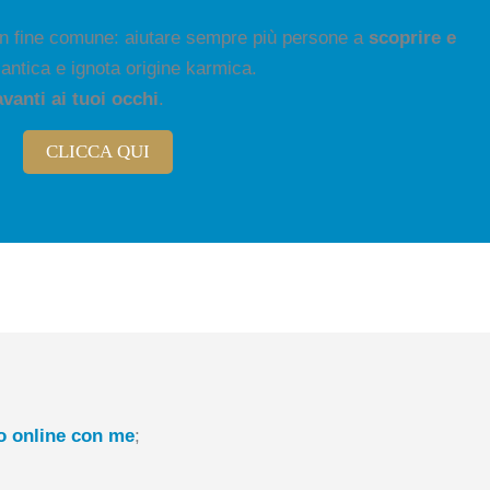
un fine comune: aiutare sempre più persone a
scoprire e
 antica e ignota origine karmica.
anti ai tuoi occhi
.
CLICCA QUI
o online con me
;