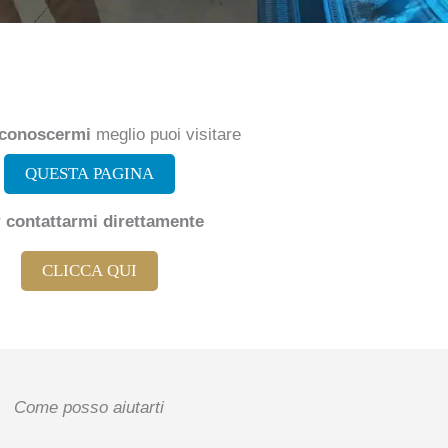
conoscermi
meglio puoi visitare
QUESTA PAGINA
r
contattarmi direttamente
CLICCA QUI
Come posso aiutarti