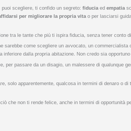
i puoi scegliere, ti confido un segreto:
fiducia
ed
empatia
so
affidarsi per migliorare la propria vita
o per lasciarsi guid
one tra le tante che più ti ispira fiducia, senza tener conto di
zione sarebbe come scegliere un avvocato, un commercialista 
za inferiore dalla propria abitazione. Non credo sia opportuno 
are, per passare da un disagio, un malessere di qualunque g
rmiare, solo apparentemente, qualcosa in termini di denaro o d
ciò che non ti rende felice, anche in termini di opportunità p