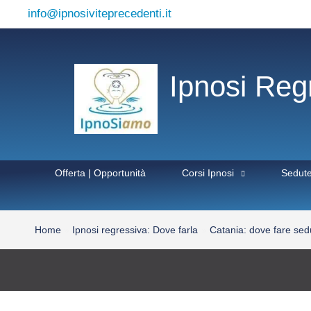
Vai
info@ipnosiviteprecedenti.it
al
contenuto
Ipnosi Reg
Offerta | Opportunità
Corsi Ipnosi
Sedut
Home
Ipnosi regressiva: Dove farla
Catania: dove fare sedu