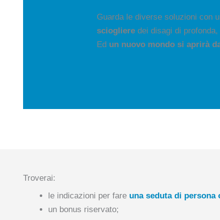
Guarda le diverse soluzioni con 
sciogliere
dei disagi di profonda,
Ed
un nuovo mondo si aprirà dav
Troverai:
le indicazioni per fare
una seduta di persona 
un bonus riservato;