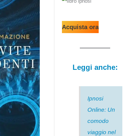
Acquista ora
Leggi anche:
Ipnosi
Online: Un
comodo
viaggio nel