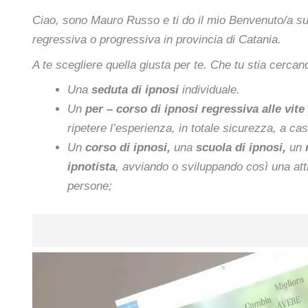
Ciao, sono Mauro Russo e ti do il mio Benvenuto/a s
regressiva o progressiva in provincia di Catania.
A te scegliere quella giusta per te. Che tu stia cercan
Una
seduta di ipnosi
individuale.
Un
per –
corso di ipnosi regressiva alle vit
ripetere l’esperienza, in totale sicurezza, a cas
Un
corso di ipnosi,
una
scuola di ipnosi,
un
m
ipnotista
, avviando o sviluppando così una atti
persone;