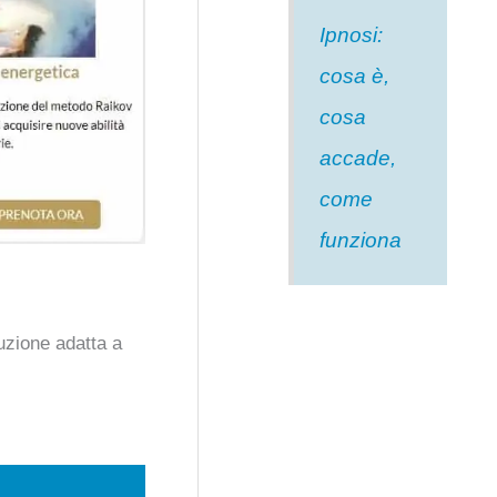
Ipnosi:
cosa è,
cosa
accade,
come
funziona
uzione adatta a