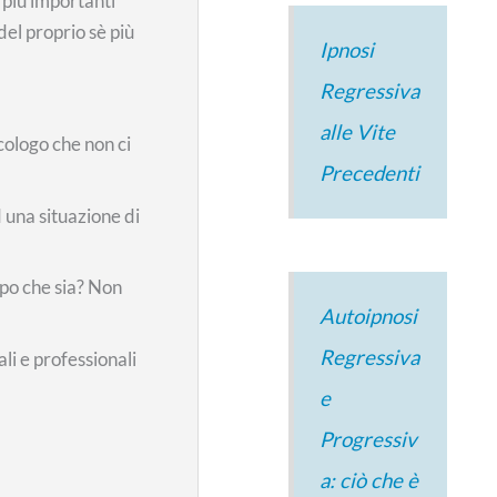
 più importanti
del proprio sè più
Ipnosi
Regressiva
.
alle Vite
cologo che non ci
Precedenti
 una situazione di
mpo che sia? Non
Autoipnosi
Regressiva
li e professionali
e
Progressiv
a: ciò che è