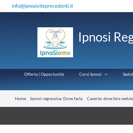
Vai
info@ipnosiviteprecedenti.it
al
contenuto
Ipnosi Reg
Offerta | Opportunità
Corsi Ipnosi
Sedu
Home
Ipnosi regressiva: Dove farla
Caserta: dove fare sedute