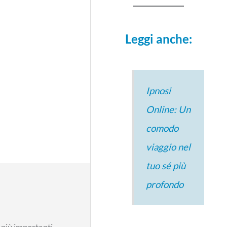
Leggi anche:
Ipnosi
Online: Un
comodo
viaggio nel
tuo sé più
profondo