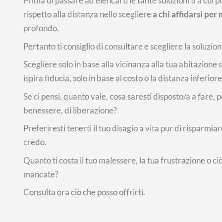
Prima di passare ad elencarti le tante soluzioni tra cui p
rispetto alla distanza nello scegliere
a chi affidarsi per
profondo.
Pertanto ti consiglio di consultare e scegliere la soluzione
Scegliere solo in base alla vicinanza alla tua abitazion
ispira fiducia, solo in base al costo o la distanza inferi
Se ci pensi, quanto vale, cosa saresti disposto/a a fare
benessere, di liberazione?
Preferiresti tenerti il tuo disagio a vita pur di risparm
credo.
Quanto ti costa il tuo malessere, la tua frustrazione o ci
mancate?
Consulta ora ciò che posso offrirti.