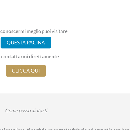
i
conoscermi
meglio puoi visitare
QUESTA PAGINA
r
contattarmi direttamente
CLICCA QUI
Come posso aiutarti