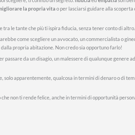
uoi scegliere, ti confido un segreto:
fiducia
ed
empatia
son ben
 migliorare la propria vita
o per lasciarsi guidare alla scoperta 
 tra le tante che più ti ispira fiducia, senza tener conto di altro
e sarebbe come scegliere un avvocato, un commercialista o gine
ore dalla propria abitazione. Non credo sia opportuno farlo!
, per passare da un disagio, un malessere di qualunque genere ad
iare, solo apparentemente, qualcosa in termini di denaro o di te
ò che non ti rende felice, anche in termini di opportunità persona