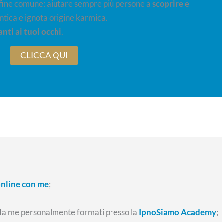
 fine comune: aiutare sempre più persone a
scoprire e
ntica e ignota origine karmica.
nti ai tuoi occhi
.
CLICCA QUI
online con me
;
da me personalmente formati presso la
IpnoSiamo Academy
;