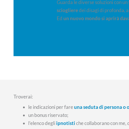
Guarda le diverse soluzioni con un
sciogliere
dei disagi di profonda, a
Ed
un nuovo mondo si aprirà dava
Troverai:
le indicazioni per fare
una seduta di persona o 
un bonus riservato;
l’elenco degli
ipnotisti
che collaborano con me, 