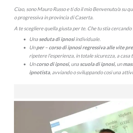
Ciao, sono Mauro Russo e ti do il mio Benvenuto/a su q
o progressiva in provincia di Caserta.
A te scegliere quella giusta per te. Che tu stia cercando
Una
seduta di ipnosi
individuale.
Un
per –
corso di ipnosi regressiva alle vite p
ripetere l’esperienza, in totale sicurezza, a casa t
Un
corso di ipnosi,
una
scuola di ipnosi,
un
mast
ipnotista
, avviando o sviluppando così una attivi