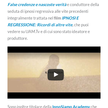
False credenze e nascoste verità
e conduttore della
seduta di ipnosi regressiva alle vite precedenti
integralmente trattata nel
film
IPNOSI E
REGRESSIONE: Ricordi di altre vite
,
che puoi
vedere su UAM.Tv e di cui sono stato ideatore e
produttore.
Sono inoltre titolare della
IpnoSiamo Academy
che