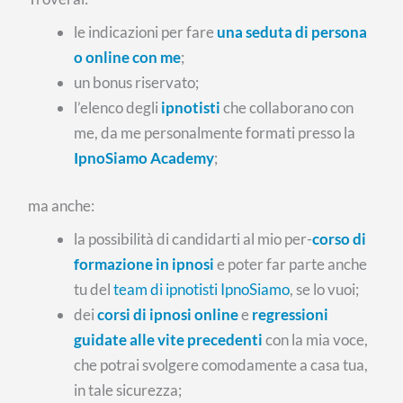
le indicazioni per fare
una seduta di persona
o online con me
;
un bonus riservato;
l’elenco degli
ipnotisti
che collaborano con
me, da me personalmente formati presso la
IpnoSiamo Academy
;
ma anche:
la possibilità di candidarti al mio per-
corso di
formazione in ipnosi
e poter far parte anche
tu del
team di ipnotisti IpnoSiamo
, se lo vuoi;
dei
corsi di ipnosi online
e
regressioni
guidate alle vite precedenti
con la mia voce,
che potrai svolgere comodamente a casa tua,
in tale sicurezza;