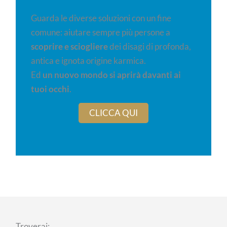
Guarda le diverse soluzioni con un fine
comune: aiutare sempre più persone a
scoprire e sciogliere
dei disagi di profonda,
antica e ignota origine karmica.
Ed
un nuovo mondo si aprirà davanti ai
tuoi occhi
.
CLICCA QUI
Troverai: