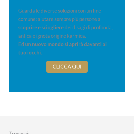
Guarda le diverse soluzioni con un fine
comune: aiutare sempre più persone a
scoprire e sciogliere
dei disagi di profonda,
antica e ignota origine karmica.
Ed
un nuovo mondo si aprirà davanti ai
tuoi occhi
.
CLICCA QUI
Troverai: