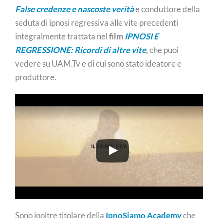
False credenze e nascoste verità
e conduttore della
seduta di ipnosi regressiva alle vite precedenti
integralmente trattata nel
film
IPNOSI E
REGRESSIONE: Ricordi di altre vite
,
che puoi
vedere su UAM.Tv e di cui sono stato ideatore e
produttore.
Sono inoltre titolare della
IpnoSiamo Academy
che