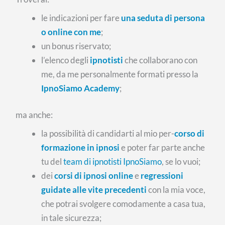
le indicazioni per fare
una seduta di persona
o online con me
;
un bonus riservato;
l’elenco degli
ipnotisti
che collaborano con
me, da me personalmente formati presso la
IpnoSiamo Academy
;
ma anche:
la possibilità di candidarti al mio per-
corso di
formazione in ipnosi
e poter far parte anche
tu del
team di ipnotisti IpnoSiamo
, se lo vuoi;
dei
corsi di ipnosi online
e
regressioni
guidate alle vite precedenti
con la mia voce,
che potrai svolgere comodamente a casa tua,
in tale sicurezza;